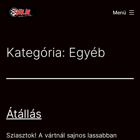
Ugrás
Menü
a
rally.hu
tartalomhoz
Kategória:
Egyéb
Átállás
Sziasztok! A vártnál sajnos lassabban